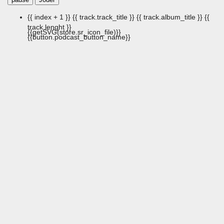
{{ index + 1 }}
{{ track.track_title }}
{{ track.album_title }}
{{
track.lenght }}
{{getSVG(store.sr_icon_file)}}
{{button.podcast_button_name}}