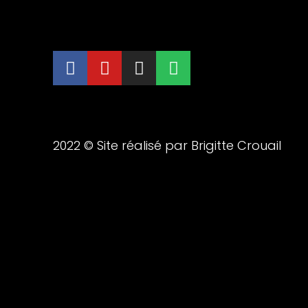
2022 © Site réalisé par Brigitte Crouail
{{playListTitle}}
pause
Jouer