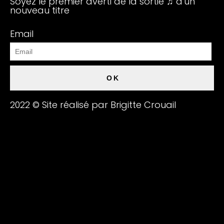
Soyez le premier averti de la sortie ♫ d'un
nouveau titre
Email
OK
2022 © Site réalisé par Brigitte Crouail
Modifier
{{playListTitle}}